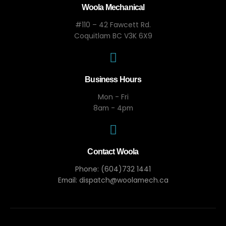
Woola Mechanical
#110 – 42 Fawcett Rd.
Coquitlam BC V3K 6X9
Business Hours
Mon - Fri
8am - 4pm
Contact Woola
Phone: (604)732 1441
Email: dispatch@woolamech.ca